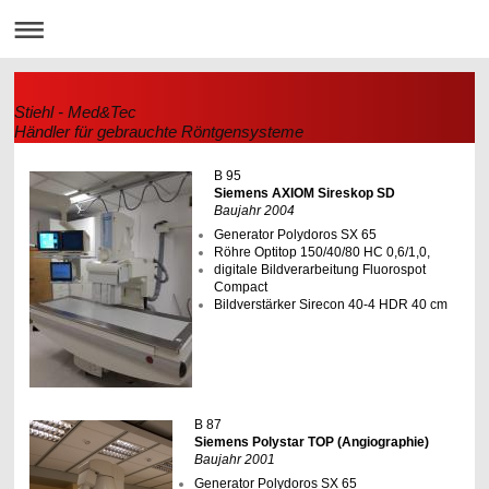
Stiehl - Med&Tec
Händler für gebrauchte Röntgensysteme
B 95
Siemens AXIOM Sireskop SD
Baujahr 2004
Generator Polydoros SX 65
Röhre Optitop 150/40/80 HC 0,6/1,0,
digitale Bildverarbeitung Fluorospot
Compact
Bildverstärker Sirecon 40-4 HDR 40 cm
B 87
Siemens Polystar TOP (Angiographie)
Baujahr 2001
Generator Polydoros SX 65