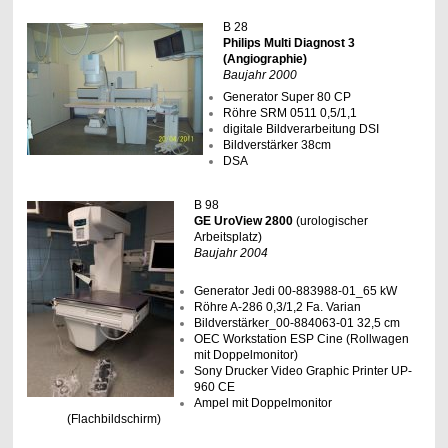
B 28
Philips Multi Diagnost 3
(Angiographie)
Baujahr 2000
Generator Super 80 CP
Röhre SRM 0511 0,5/1,1
digitale Bildverarbeitung DSI
Bildverstärker 38cm
DSA
B 98
GE UroView 2800
(urologischer
Arbeitsplatz)
Baujahr 2004
Generator Jedi 00-883988-01_65 kW
Röhre A-286 0,3/1,2 Fa. Varian
Bildverstärker_00-884063-01 32,5 cm
OEC Workstation ESP Cine (Rollwagen
mit Doppelmonitor)
Sony Drucker Video Graphic Printer UP-
960 CE
Ampel mit Doppelmonitor
(Flachbildschirm)